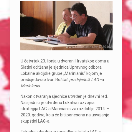
U četvrtak 23. lipnja u dvorani Hrvatskog doma u
Slatini održana je sjednica Upravnog odbora
Lokalne akcijske grupe „Marinianis“ kojom je
predsjedavao Ivan Roštaš
predsjednik LAG
–
a
Marinianis.
Nakon otvaranja sjednice utvrđen je dnevni red.
Na sjednici je utvrđena Lokalna razvojna
strategija LAG-a Marinianis za razdoblje 2014. –
2020. godine, koja će biti ponesena na usvajanje
skupštini LAG-a.
Također, utvrđen je i prijedlog statuta LAG-a