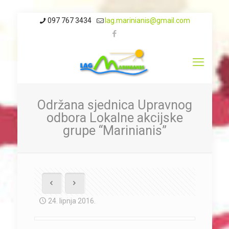
097 767 3434
lag.marinianis@gmail.com
Održana sjednica Upravnog
odbora Lokalne akcijske
grupe “Marinianis”
24. lipnja 2016.